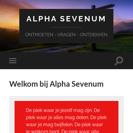
ALPHA SEVENUM
ONTMOETEN - VRAGEN - ONTDEKKEN
Schake
Schakel
naar
naar
zoekve
mobiel
menu
Welkom bij Alpha Sevenum
De plek waar je jezelf mag zijn. De
plek waar je alles mag delen. De plek
waar je mag twijfelen. De plek waar
je welkom bent. De plek waar alle