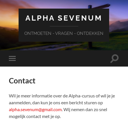
ALPHA SEVENUM
ONTMOETEN - VRAGEN - ONTDEKKEN
Schake
Schakel
naar
naar
zoekve
mobiel
menu
Contact
Wil je meer informatie over de Alpha-cursus of wil je je
aanmelden, dan kun je ons een bericht sturen op
alpha.sevenum@gmail.com
. Wij nemen dan zo snel
mogelijk contact met je op.