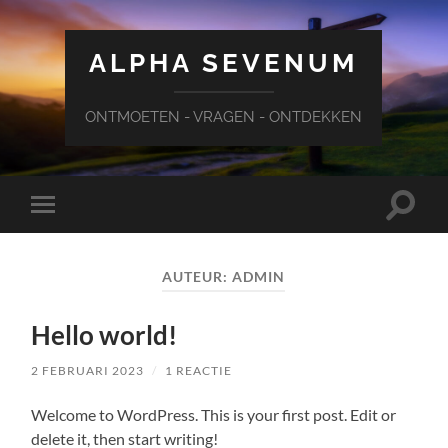
ALPHA SEVENUM
ONTMOETEN - VRAGEN - ONTDEKKEN
Schake
Schakel
naar
naar
zoekve
mobiel
menu
AUTEUR:
ADMIN
Hello world!
2 FEBRUARI 2023
/
1 REACTIE
Welcome to WordPress. This is your first post. Edit or
delete it, then start writing!